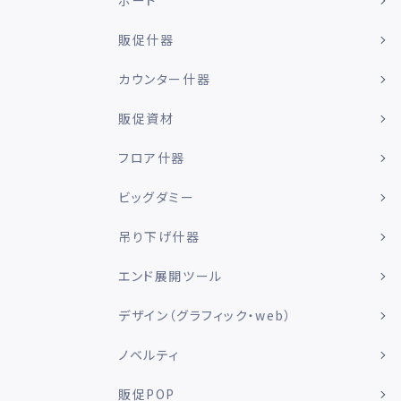
ボード
販促什器
カウンター什器
販促資材
フロア什器
ビッグダミー
吊り下げ什器
エンド展開ツール
デザイン（グラフィック・web）
ノベルティ
販促POP