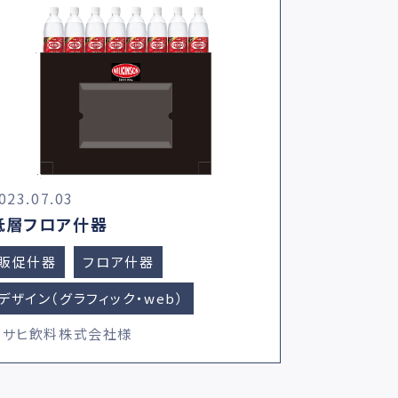
023.07.03
低層フロア什器
販促什器
フロア什器
デザイン（グラフィック・web）
アサヒ飲料株式会社様