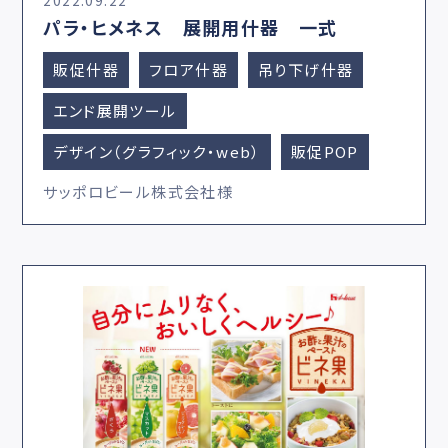
2022.09.22
パラ・ヒメネス 展開用什器 一式
販促什器
フロア什器
吊り下げ什器
エンド展開ツール
デザイン（グラフィック・web）
販促POP
サッポロビール株式会社様